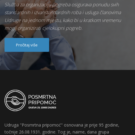
Služba za organizaciju pogreba osigurava ponudu svih
standardnih i izvanstandardnih roba i usluga članovima
Udruge na jednom mjestu, kako bi u kratkom vremenu
mogli organizirati cjelokupni pogreb.
Pročitaj više
Udruga "Posmrtna pripomoć" osnovana je prije 95 godine,
točnije 26.08.1931. godine. Tog je, naime, dana grupa