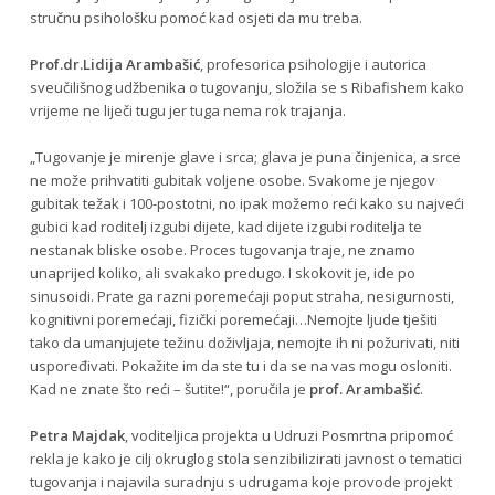
stručnu psihološku pomoć kad osjeti da mu treba.
Prof.dr.Lidija Arambašić
, profesorica psihologije i autorica
sveučilišnog udžbenika o tugovanju, složila se s Ribafishem kako
vrijeme ne liječi tugu jer tuga nema rok trajanja.
„Tugovanje je mirenje glave i srca; glava je puna činjenica, a srce
ne može prihvatiti gubitak voljene osobe. Svakome je njegov
gubitak težak i 100-postotni, no ipak možemo reći kako su najveći
gubici kad roditelj izgubi dijete, kad dijete izgubi roditelja te
nestanak bliske osobe. Proces tugovanja traje, ne znamo
unaprijed koliko, ali svakako predugo. I skokovit je, ide po
sinusoidi. Prate ga razni poremećaji poput straha, nesigurnosti,
kognitivni poremećaji, fizički poremećaji…Nemojte ljude tješiti
tako da umanjujete težinu doživljaja, nemojte ih ni požurivati, niti
uspoređivati. Pokažite im da ste tu i da se na vas mogu osloniti.
Kad ne znate što reći – šutite!“, poručila je
prof. Arambašić
.
Petra Majdak
, voditeljica projekta u Udruzi Posmrtna pripomoć
rekla je kako je cilj okruglog stola senzibilizirati javnost o tematici
tugovanja i najavila suradnju s udrugama koje provode projekt