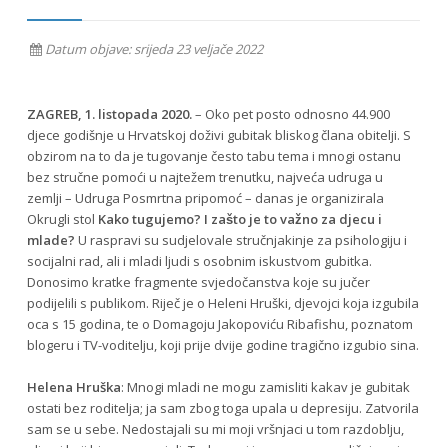
Datum objave: srijeda 23 veljače 2022
ZAGREB, 1. listopada 2020.
– Oko pet posto odnosno 44.900
djece godišnje u Hrvatskoj doživi gubitak bliskog člana obitelji. S
obzirom na to da je tugovanje često tabu tema i mnogi ostanu
bez stručne pomoći u najtežem trenutku, najveća udruga u
zemlji – Udruga Posmrtna pripomoć – danas je organizirala
Okrugli stol
Kako tugujemo? I zašto je to važno za djecu i
mlade?
U raspravi su sudjelovale stručnjakinje za psihologiju i
socijalni rad, ali i mladi ljudi s osobnim iskustvom gubitka.
Donosimo kratke fragmente svjedočanstva koje su jučer
podijelili s publikom. Riječ je o Heleni Hruški, djevojci koja izgubila
oca s 15 godina, te o Domagoju Jakopoviću Ribafishu, poznatom
blogeru i TV-voditelju, koji prije dvije godine tragično izgubio sina.
Helena Hruška
: Mnogi mladi ne mogu zamisliti kakav je gubitak
ostati bez roditelja; ja sam zbog toga upala u depresiju. Zatvorila
sam se u sebe. Nedostajali su mi moji vršnjaci u tom razdoblju,