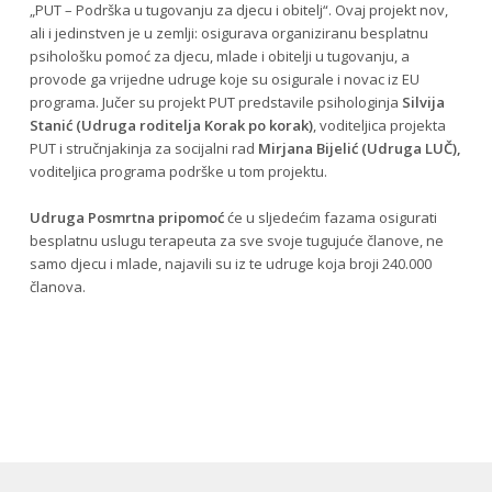
„PUT – Podrška u tugovanju za djecu i obitelj“. Ovaj projekt nov,
ali i jedinstven je u zemlji: osigurava organiziranu besplatnu
psihološku pomoć za djecu, mlade i obitelji u tugovanju, a
provode ga vrijedne udruge koje su osigurale i novac iz EU
programa. Jučer su projekt PUT predstavile psihologinja
Silvija
Stanić (Udruga roditelja Korak po korak)
, voditeljica projekta
PUT i stručnjakinja za socijalni rad
Mirjana Bijelić (Udruga LUČ),
voditeljica programa podrške u tom projektu.
Udruga Posmrtna pripomoć
će u sljedećim fazama osigurati
besplatnu uslugu terapeuta za sve svoje tugujuće članove, ne
samo djecu i mlade, najavili su iz te udruge koja broji 240.000
članova.