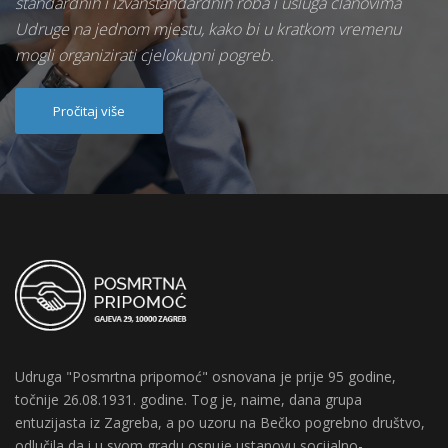
standardnih i izvanstandardnih roba i usluga članovima
Udruge na jednom mjestu, kako bi u kratkom vremenu
mogli organizirati cjelokupni pogreb.
Pročitaj više
Udruga "Posmrtna pripomoć" osnovana je prije 95 godine,
točnije 26.08.1931. godine. Tog je, naime, dana grupa
entuzijasta iz Zagreba, a po uzoru na Bečko pogrebno društvo,
odlučila da i u svom gradu osnuje ustanovu socijalno-