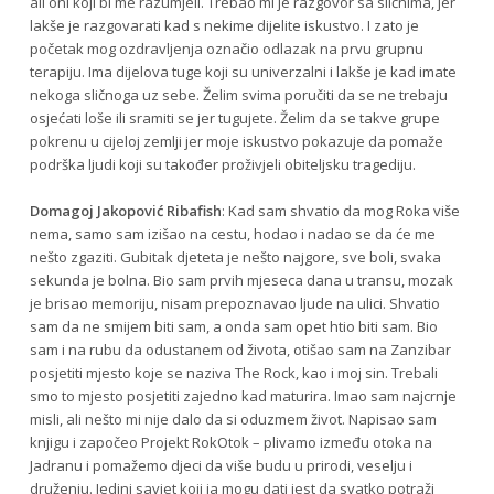
ali oni koji bi me razumjeli. Trebao mi je razgovor sa sličnima, jer
lakše je razgovarati kad s nekime dijelite iskustvo. I zato je
početak mog ozdravljenja označio odlazak na prvu grupnu
terapiju. Ima dijelova tuge koji su univerzalni i lakše je kad imate
nekoga sličnoga uz sebe. Želim svima poručiti da se ne trebaju
osjećati loše ili sramiti se jer tugujete. Želim da se takve grupe
pokrenu u cijeloj zemlji jer moje iskustvo pokazuje da pomaže
podrška ljudi koji su također proživjeli obiteljsku tragediju.
Domagoj Jakopović Ribafish
: Kad sam shvatio da mog Roka više
nema, samo sam izišao na cestu, hodao i nadao se da će me
nešto zgaziti. Gubitak djeteta je nešto najgore, sve boli, svaka
sekunda je bolna. Bio sam prvih mjeseca dana u transu, mozak
je brisao memoriju, nisam prepoznavao ljude na ulici. Shvatio
sam da ne smijem biti sam, a onda sam opet htio biti sam. Bio
sam i na rubu da odustanem od života, otišao sam na Zanzibar
posjetiti mjesto koje se naziva The Rock, kao i moj sin. Trebali
smo to mjesto posjetiti zajedno kad maturira. Imao sam najcrnje
misli, ali nešto mi nije dalo da si oduzmem život. Napisao sam
knjigu i započeo Projekt RokOtok – plivamo između otoka na
Jadranu i pomažemo djeci da više budu u prirodi, veselju i
druženju. Jedini savjet koji ja mogu dati jest da svatko potraži